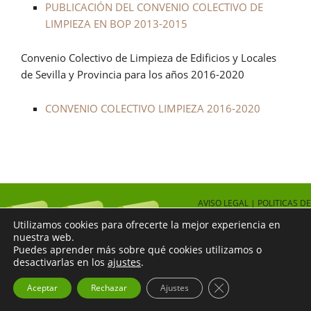
PUBLICACIÓN DEL CONVENIO COLECTIVO DE
LIMPIEZA EN BOP 2013-2015
Convenio Colectivo de Limpieza de Edificios y Locales
de Sevilla y Provincia para los años 2016-2020
CONVENIO COLECTIVO LIMPIEZA 2016-2020
AVISO LEGAL
|
POLITICAS DE
PRIVACIDAD
Utilizamos cookies para ofrecerte la mejor experiencia en
nuestra web.
Puedes aprender más sobre qué cookies utilizamos o
desactivarlas en los
ajustes
.
Cerrar el banner d
Aceptar
Rechazar
Ajustes