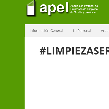
Información General
La Patronal
Área
#LIMPIEZASE