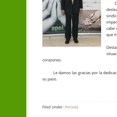
Como
deslea
sindi
impen
cabe 
que ma
Desta
situa
corazones.
Le damos las gracias por la dedica
su paso.
Filed Under:
Portada