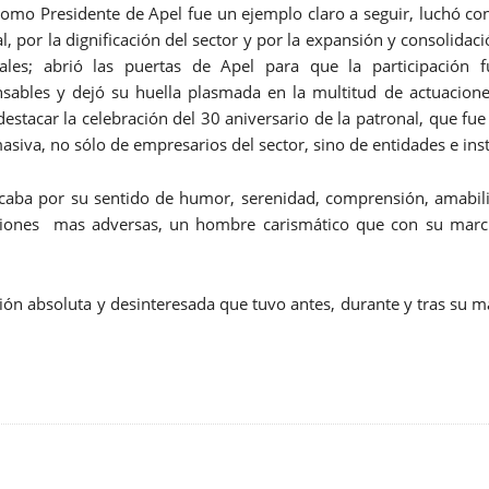
 Presidente de Apel fue un ejemplo claro a seguir, luchó con 
l, por la dignificación del sector y por la expansión y consolidac
cales; abrió las puertas de Apel para que la participación 
sables y dejó su huella plasmada en la multitud de actuacion
destacar la celebración del 30 aniversario de la patronal, que fu
siva, no sólo de empresarios del sector, sino de entidades e inst
caba por su sentido de humor, serenidad, comprensión, amabilida
ciones mas adversas, un hombre carismático que con su marc
ción absoluta y desinteresada que tuvo antes, durante y tras su m