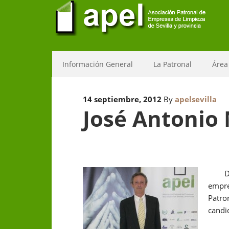
Información General
La Patronal
Área
14 septiembre, 2012
By
apelsevilla
José Antonio 
D. Jo
empre
Patro
candi