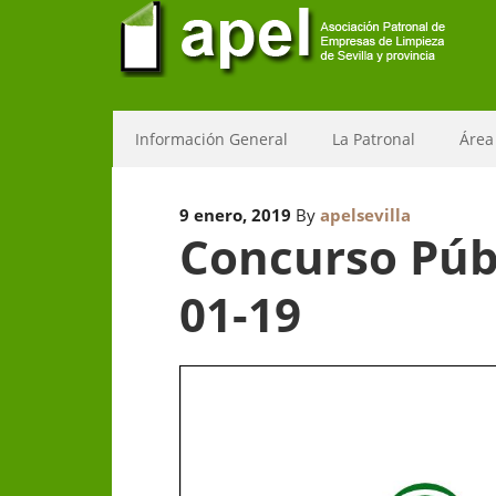
Información General
La Patronal
Área
9 enero, 2019
By
apelsevilla
Concurso Públ
01-19