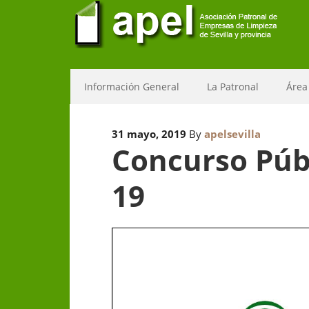
Información General
La Patronal
Área
31 mayo, 2019
By
apelsevilla
Concurso Públ
19