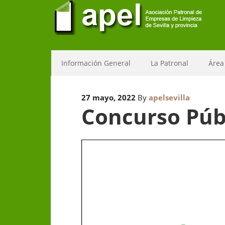
Información General
La Patronal
Área
27 mayo, 2022
By
apelsevilla
Concurso Públ