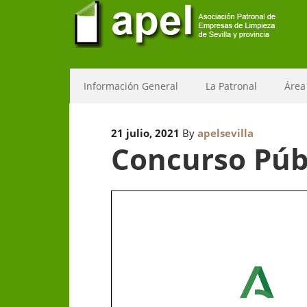
Información General
La Patronal
Área
21 julio, 2021
By
apelsevilla
Concurso Públ