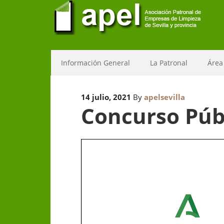
Información General
La Patronal
Área
14 julio, 2021
By
apelsevilla
Concurso Públ